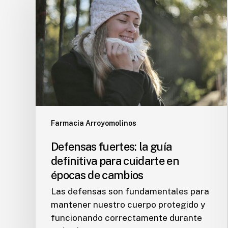
la
guía
definitiva
para
cuidarte
en
épocas
de
cambios
Farmacia Arroyomolinos
Defensas fuertes: la guía
definitiva para cuidarte en
épocas de cambios
Las defensas son fundamentales para
mantener nuestro cuerpo protegido y
funcionando correctamente durante