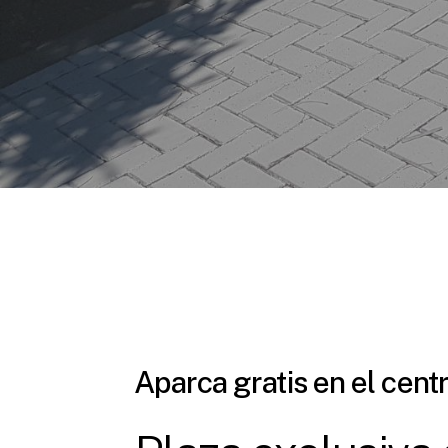
Aparca
gratis
en
el
cent