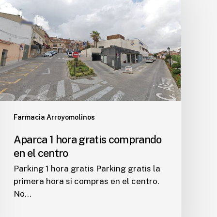
hora
gratis
comprando
en
el
centro
Farmacia Arroyomolinos
Aparca 1 hora gratis comprando
en el centro
Parking 1 hora gratis Parking gratis la
primera hora si compras en el centro.
No…