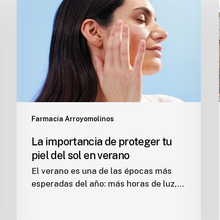
de
proteger
tu
piel
del
sol
en
verano
Farmacia Arroyomolinos
La importancia de proteger tu
piel del sol en verano
El verano es una de las épocas más
esperadas del año: más horas de luz,…