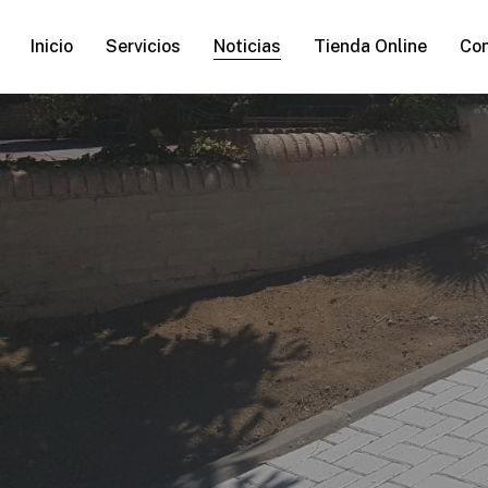
Skip
to
Inicio
Servicios
Noticias
Tienda Online
Co
main
content