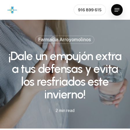
Skip
Menu
916 899 615
to
main
content
Farmacia Arroyomolinos
¡Dale un empujón extra
a tus defensas y evita
los resfriados este
invierno!
2 min read