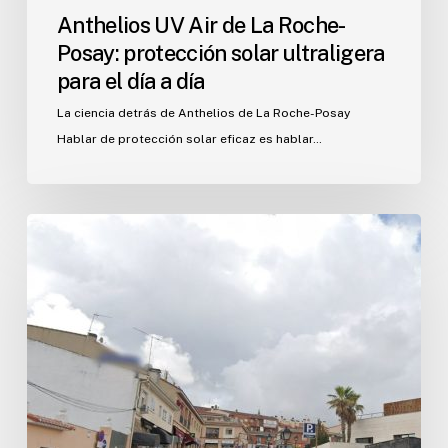
Anthelios UV Air de La Roche-
Posay: protección solar ultraligera
para el día a día
La ciencia detrás de Anthelios de La Roche-Posay
Hablar de protección solar eficaz es hablar…
Aparca
1
hora
gratis
comprando
en
el
centro