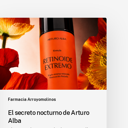
El
secreto
nocturno
de
Arturo
Alba
Farmacia Arroyomolinos
El secreto nocturno de Arturo
Alba