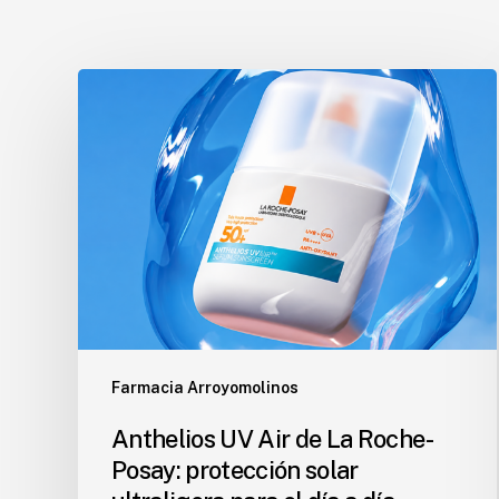
Anthelios
UV
Air
de
La
Roche-
Posay:
protección
solar
ultraligera
para
Farmacia Arroyomolinos
el
día
Anthelios UV Air de La Roche-
a
Posay: protección solar
día