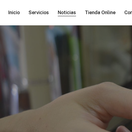
Skip
to
Inicio
Servicios
Noticias
Tienda Online
Co
main
content