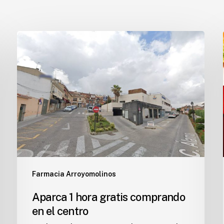
Aparca
1
hora
gratis
comprando
en
el
centro
Farmacia Arroyomolinos
Aparca 1 hora gratis comprando
en el centro